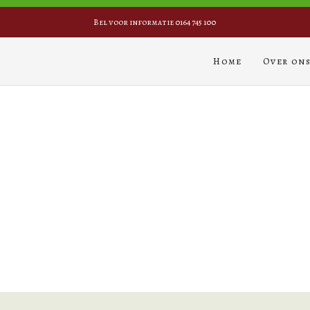
Bel voor informatie 0164 745 100
Home
Over on